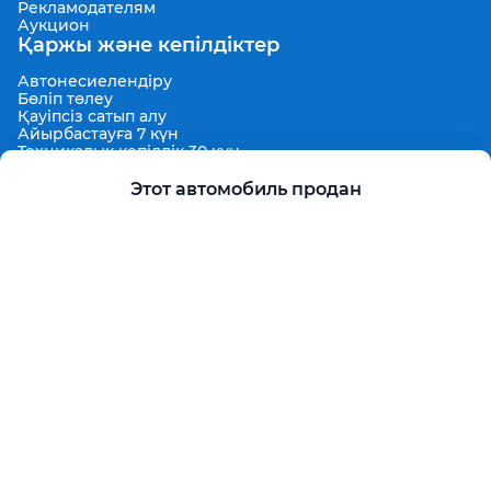
Рекламодателям
Аукцион
Қаржы және кепілдіктер
Автонесиелендіру
Бөліп төлеу
Қауіпсіз сатып алу
Айырбастауға 7 күн
Техникалық кепілдік 30 күн
Ұзартылған кепілдік
Кепілдендірілген сатып алу бағасы
Этот автомобиль продан
Aster Finance
Қолдау
Жарнамаларды орналастыру ережелері
Қолдану ережелері
Пользовательское соглашение Aster Аукцион
Контактілер
Проект туралы
Aster Гид
Сайт картасы
Бонус