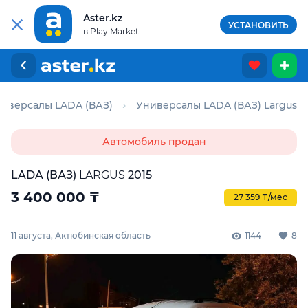
Aster.kz
УСТАНОВИТЬ
в Play Market
иверсалы LADA (ВАЗ)
Универсалы LADA (ВАЗ) Largus
Автомобиль продан
LADA (ВАЗ)
LARGUS
2015
3 400 000
₸
27 359 ₸/мес
11 августа, Актюбинская область
1144
8