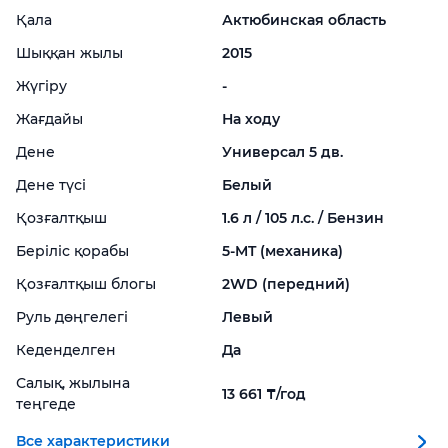
Қала
Актюбинская область
Шыққан жылы
2015
Жүгіру
-
Жағдайы
На ходу
Дене
Универсал 5 дв.
Дене түсі
Белый
Қозғалтқыш
1.6 л / 105 л.с. / Бензин
Беріліс қорабы
5-
MT (механика)
Қозғалтқыш блогы
2WD (передний)
Руль дөңгелегі
Левый
Кеденделген
Да
Салық, жылына
13 661 ₸/год
теңгеде
Все характеристики