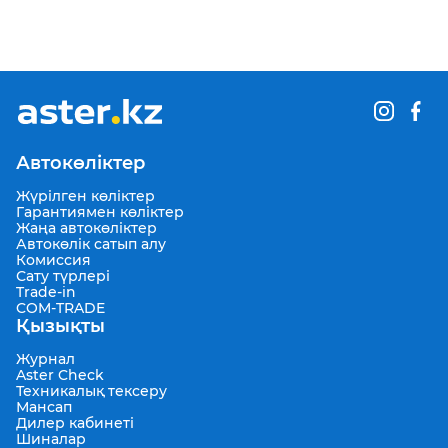
Автокөліктер
Жүрілген көліктер
Гарантиямен көліктер
Жаңа автокөліктер
Автокөлік сатып алу
Комиссия
Сату түрлері
Trade-in
COM-TRADE
Қызықты
Журнал
Aster Check
Техникалық тексеру
Мансап
Дилер кабинеті
Шиналар