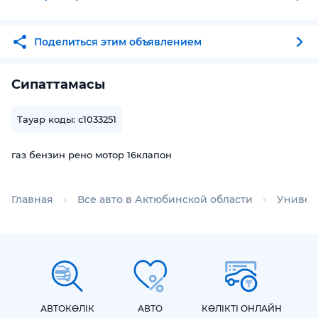
Поделиться этим объявлением
Сипаттамасы
Тауар коды: c1033251
газ бензин рено мотор 16клапон
Главная
Все авто в Актюбинской области
Универ
АВТОКӨЛІК
АВТО
КӨЛІКТІ ОНЛАЙН