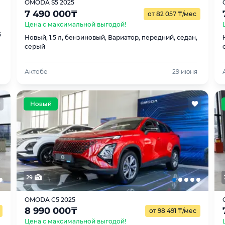
OMODA S5 2025
7 490 000
₸
от 82 057
₸
/мес
Цена с максимальной выгодой!
5
Новый, 1.5 л, бензиновый, Вариатор, передний, седан,
серый
Актобе
29 июня
29
OMODA C5 2025
8 990 000
₸
от 98 491
₸
/мес
Цена с максимальной выгодой!