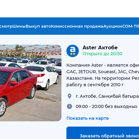
смотр
Шины
Выкуп авто
Комиссионная продажа
Аукцион
COM-T
Aster Актобе
Открыто до 20:00
Компания Aster - является о
GAC, JETOUR, Soueast, JAC, Chev
Казахстане. На территории Ре
работу в сентябре 2010 г
г. Актобе, Санкибай батыра,
09:00 - 20:00 без выходных
Показать на карте
Заказать обратный звон