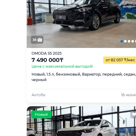
38
OMODA S5 2025
7 490 000
₸
от 82 057
₸
/мес
Цена с максимальной выгодой!
Новый, 1.5 л, бензиновый, Вариатор, передний, седан,
черный
Актобе
18 июня