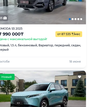
25
OMODA S5 2025
7 990 000
₸
от 87 535
₸
/мес
Цена с максимальной выгодой!
Новый, 1.5 л, бензиновый, Вариатор, передний, седан,
серый
Актобе
18 июня