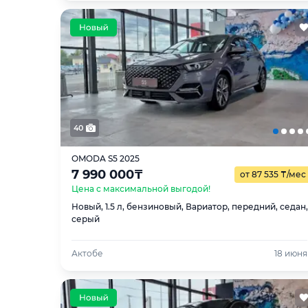
40
OMODA S5 2025
7 990 000
₸
от 87 535
₸
/мес
Цена с максимальной выгодой!
Новый, 1.5 л, бензиновый, Вариатор, передний, седан,
серый
Актобе
18 июня