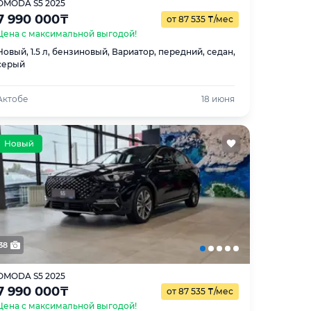
OMODA S5 2025
7 990 000
₸
от 87 535
₸
/мес
Цена с максимальной выгодой!
Новый, 1.5 л, бензиновый, Вариатор, передний, седан,
серый
Актобе
18 июня
38
OMODA S5 2025
7 990 000
₸
от 87 535
₸
/мес
Цена с максимальной выгодой!