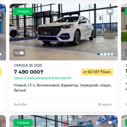
42
OMODA S5 2025
7 490 000
₸
от 82 057
₸
/мес
Цена с максимальной выгодой!
Новый, 1.5 л, бензиновый, Вариатор, передний, седан,
белый
Актобе
18 июня