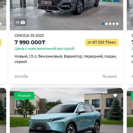
40
OMODA S5 2025
7 990 000
₸
от 87 535
₸
/мес
Цена с максимальной выгодой!
Новый, 1.5 л, бензиновый, Вариатор, передний, седан,
серый
Актобе
18 июня