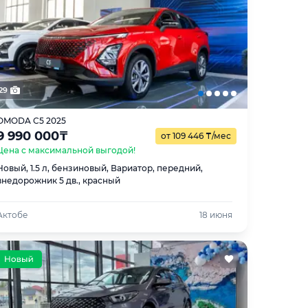
29
OMODA C5 2025
9 990 000
₸
от 109 446
₸
/мес
Цена с максимальной выгодой!
Новый, 1.5 л, бензиновый, Вариатор, передний,
внедорожник 5 дв., красный
Актобе
18 июня