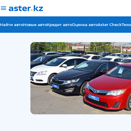
Найти авто
Новые авто
Кредит авто
Оценка авто
Aster Check
Техо