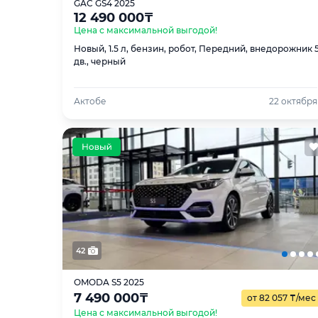
GAC GS4 2025
12 490 000
₸
Цена с максимальной выгодой!
Новый, 1.5 л, бензин, робот, Передний, внедорожник 
дв., черный
Актобе
22 октября
42
OMODA S5 2025
7 490 000
₸
от 82 057
₸
/мес
Цена с максимальной выгодой!