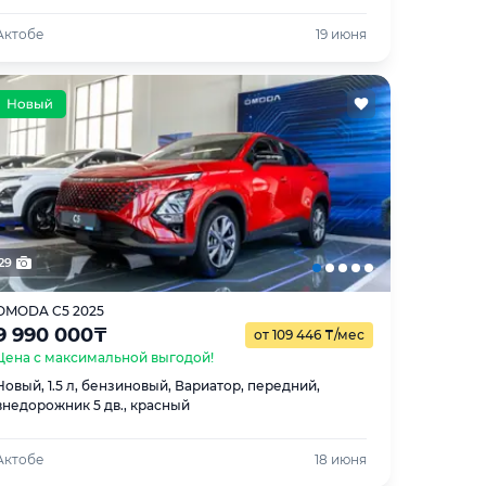
Актобе
19 июня
29
OMODA C5 2025
9 990 000
₸
от 109 446
₸
/мес
Цена с максимальной выгодой!
Новый, 1.5 л, бензиновый, Вариатор, передний,
внедорожник 5 дв., красный
Актобе
18 июня