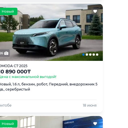
26
OMODA C7 2025
10 890 000
₸
Цена с максимальной выгодой!
Новый, 1.6 л, бензин, робот, Передний, внедорожник 5
дв., серебристый
Актобе
18 июня