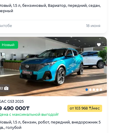
Новый, 1.5 л, бензиновый, Вариатор, передний, седан,
черный
Актобе
18 июня
22
GAC GS3 2025
9 490 000
₸
от 103 968
₸
/мес
Цена с максимальной выгодой!
Новый, 1.5 л, бензин, робот, передний, внедорожник 5
дв., голубой