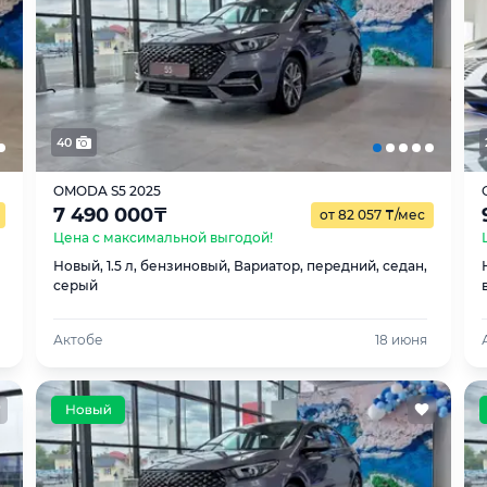
40
OMODA S5 2025
7 490 000
₸
от 82 057
₸
/мес
Цена с максимальной выгодой!
Новый, 1.5 л, бензиновый, Вариатор, передний, седан,
серый
Актобе
18 июня