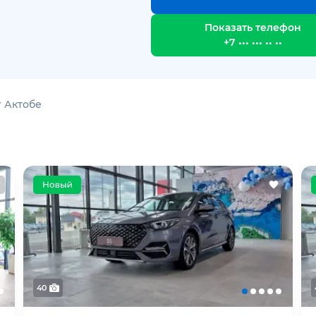
Показать телефон
+7 ••• ••• •• ••
r Актобе
40