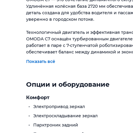
Удлинённая колёсная база 2720 мм обеспечива
деталь создана для удобства водителя и пасс
уверенно в городском потоке.
Технологичный двигатель и эффективная тран
OMODA C7 оснащён турбированным двигателем о
работает в паре с 7-ступенчатой роботизирова
обеспечивает баланс между динамикой и экон
составляет всего около 7,5 л на 100 км
Показать всё
Безопасность и умные системы:
Автомобиль получил усиленный кузов из высо
Опции и оборудование
пассивной безопасности. Круговой обзор на 5
контролировать всё вокруг, создавая уверенно
Комфорт
Панорамный обзор и комфорт:
Электропривод зеркал
Большая панорамная крыша с люком делает по
Электроскладывание зеркал
Вместительный багажник объёмом до 1500 лит
отличным выбором не только для города, но и 
Парктроник задний