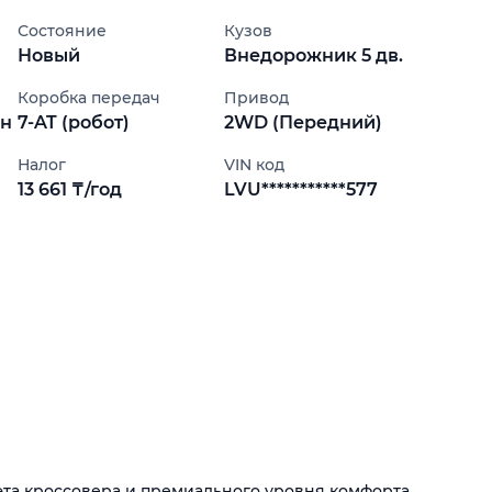
Состояние
Кузов
Новый
Внедорожник 5 дв.
Коробка передач
Привод
ин
7-AT (робот)
2WD (Передний)
Налог
VIN код
13 661 ₸/год
LVU***********577
та кроссовера и премиального уровня комфорта.