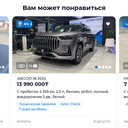
Вам может понравиться
4%
Ч
14
10
JAECOO J8 2024
O
13 990 000
₸
7
С пробегом 4 359 км, 2.0 л, бензин, робот, полный,
С 
внедорожник 5 дв., белый
вн
Техническая гарантия
Aster Check
A
7 дней на обмен
ля
Алматы
6 августа
Ка