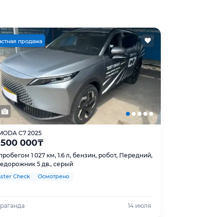
астная продажа
MODA C7 2025
 500 000
₸
пробегом 1 027 км, 1.6 л, бензин, робот, Передний,
едорожник 5 дв., серый
ster Check
Осмотрено
раганда
14 июля