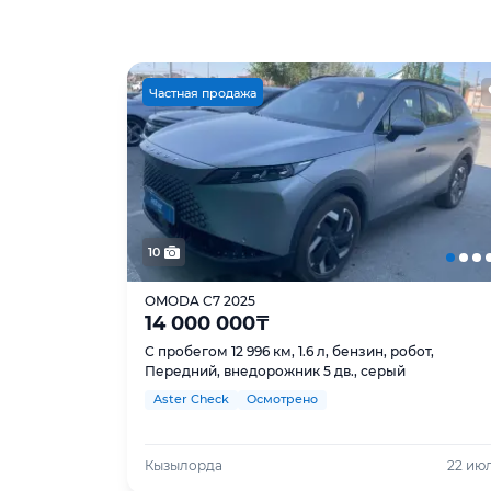
Ч
астная продажа
10
OMODA C7 2025
14 000 000
₸
С пробегом 12 996 км, 1.6 л, бензин, робот,
Передний, внедорожник 5 дв., серый
Aster Check
Осмотрено
Кызылорда
22 ию