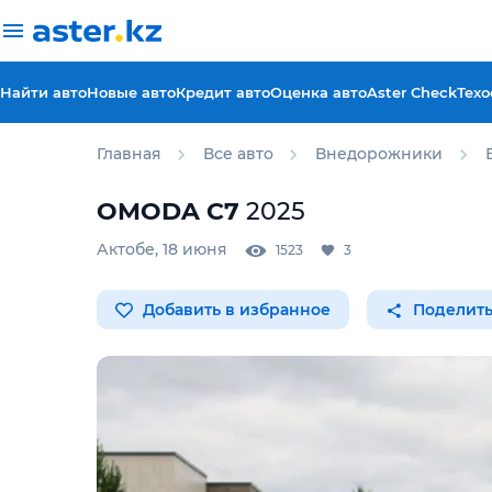
Найти авто
Новые авто
Кредит авто
Оценка авто
Aster Check
Техо
Главная
Все авто
Внедорожники
OMODA
C7
2025
Актобе
,
18 июня
1523
3
Добавить в избранное
Поделить