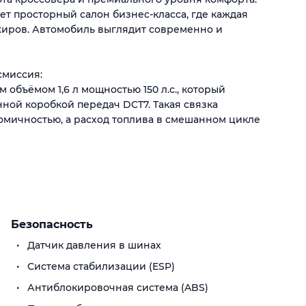
ет просторный салон бизнес-класса, где каждая
ажиров. Автомобиль выглядит современно и
смиссия:
бъёмом 1,6 л мощностью 150 л.с., который
нной коробкой передач DCT7. Такая связка
омичностью, а расход топлива в смешанном цикле
копрочной стали и оснащён системами активной и
40°, HUD-проекция и цифровая панель позволяют
сть в любой ситуации.
Безопасность
Датчик давления в шинах
ездки светлее и дарит ощущение свободы.
Система стабилизации (ESP)
ров при сложенных сиденьях делает OMODA C7
для путешествий всей семьёй.
Антиблокировочная система (ABS)