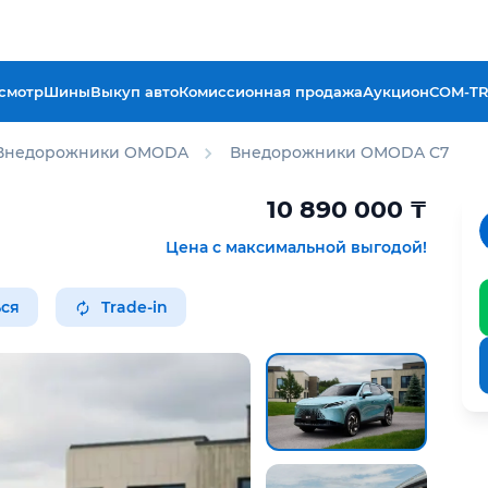
смотр
Шины
Выкуп авто
Комиссионная продажа
Аукцион
COM-T
Внедорожники OMODA
Внедорожники OMODA C7
10 890 000
₸
Цена с максимальной выгодой!
ся
Trade-in