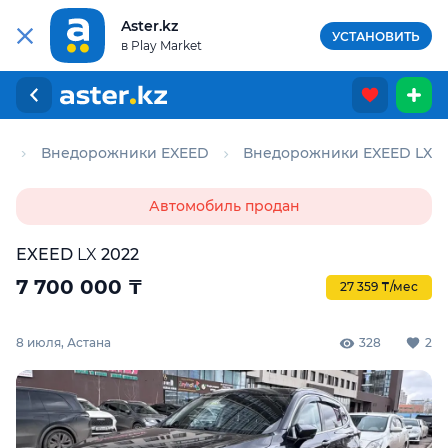
Aster.kz
УСТАНОВИТЬ
в Play Market
и
Внедорожники EXEED
Внедорожники EXEED LX
Автомобиль продан
EXEED
LX
2022
7 700 000
₸
27 359 ₸/мес
8 июля, Астана
328
2