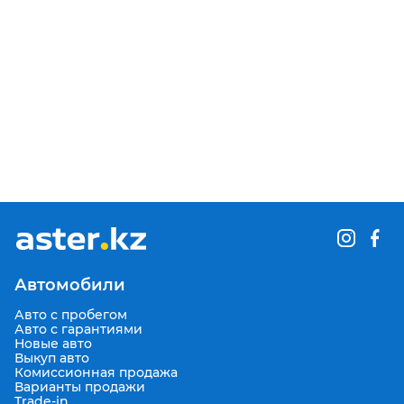
помощи при старте на подьем и спуске, антизанос и еще
куча всяких полезных опций есть в этой машине. Торг у
капота автомобиля, по телефону не торгуюсь. Если есть
вопросы, звоните, отвечу. Можно оформить в кредит без
первоначального взноса. Машина готова пройти любую
проверку за ваш счет
Автомобили
Авто с пробегом
Авто с гарантиями
Новые авто
Выкуп авто
Комиссионная продажа
Варианты продажи
Trade-in