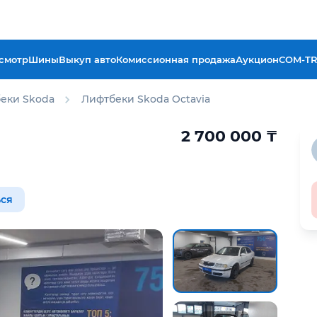
смотр
Шины
Выкуп авто
Комиссионная продажа
Аукцион
COM-T
еки Skoda
Лифтбеки Skoda Octavia
2 700 000
₸
ся
отчёт Aster