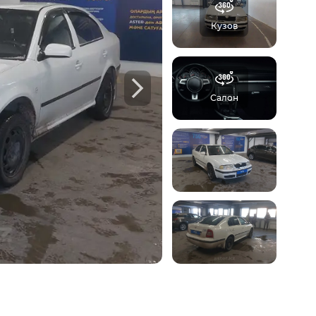
Кузов
б автомобиле:
 осмотров,
Ф
Салон
треть пример отчета