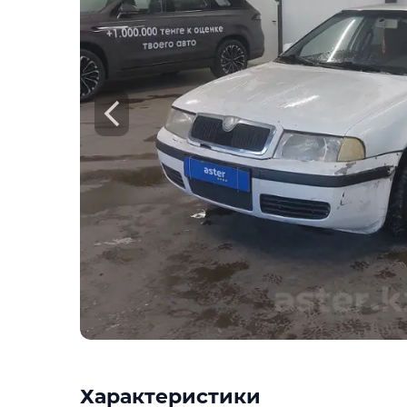
Check
Предоставим подробную информацию о
техническое состояние, пробег, история
юридическая проверка по базам РК и Р
Техническое состояние
Проверка одометра
Проверка криминалиста
Данные по утильсбору
Купить отчёт за 1000₸
Посмо
Характеристики