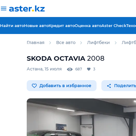
Найти авто
Новые авто
Кредит авто
Оценка авто
Aster Check
Техо
Главная
Все авто
Лифтбеки
Лифтб
SKODA
OCTAVIA
2008
Астана
,
15 июля
687
3
Добавить в избранное
Поделить
Для этого авто доступен 