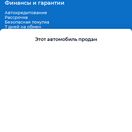
Финансы и гарантии
Автокредитование
Рассрочка
Безопасная покупка
7 дней на обмен
Техническая гарантия 30 дней
Продленная гарантия
Этот автомобиль продан
Гарантированная цена выкупа
Aster Finance
Поддержка
Правила размещения объявлений
Пользовательское соглашение
Пользовательское соглашение Aster Аукцион
Контакты
О проекте
Aster Гид
Карта сайта
Бонус