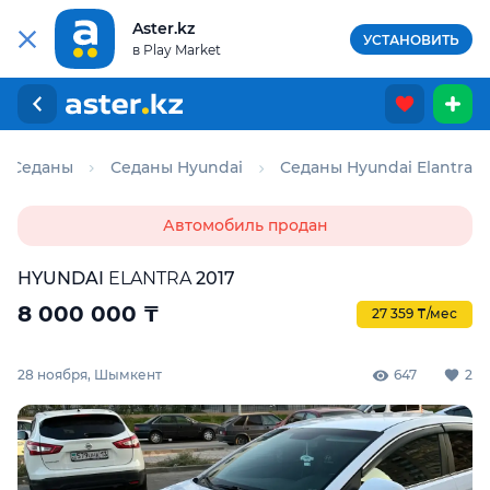
Aster.kz
УСТАНОВИТЬ
в Play Market
Седаны
Седаны Hyundai
Седаны Hyundai Elantra
Автомобиль продан
HYUNDAI
ELANTRA
2017
8 000 000
₸
27 359 ₸/мес
28 ноября, Шымкент
647
2