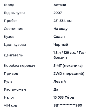
Город
Астана
Год выпуска
2007
Пробег
251 534 км
Состояние
На ходу
Кузов
Седан
Цвет кузова
Черный
1.8 л / 129 л.с. / Газ-
Двигатель
бензин
Коробка передач
5-
MT (механика)
Привод
2WD (передний)
Руль
Левый
Растаможен
Да
Налог
15 033 ₸/год
VIN код
SB1***********980