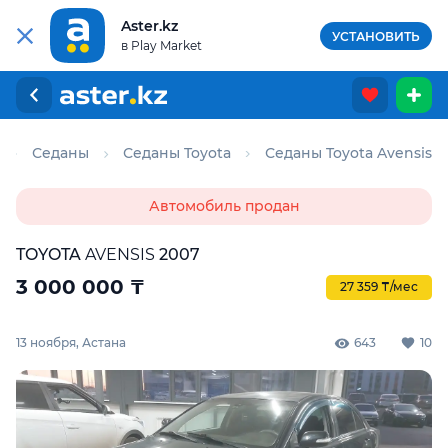
Aster.kz
УСТАНОВИТЬ
в Play Market
Седаны
Седаны Toyota
Седаны Toyota Avensis
Автомобиль продан
TOYOTA
AVENSIS
2007
3 000 000
₸
27 359 ₸/мес
13 ноября, Астана
643
10
Для этого авто доступен отчёт Aster Check