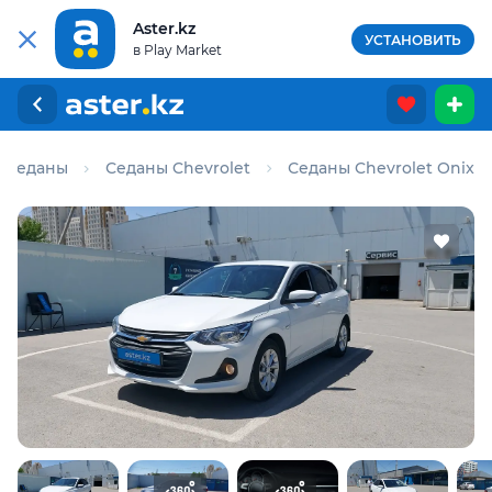
Aster.kz
УСТАНОВИТЬ
в Play Market
Седаны
Седаны Chevrolet
Седаны Chevrolet Onix
Для этого авто доступен отчёт Aster Check
Предоставим подробную информацию об автомобиле:
техническое состояние, пробег, история осмотров,
юридическая проверка по базам РК и РФ
Купить отчёт за 1000₸