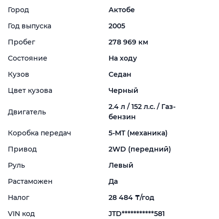
Город
Актобе
Год выпуска
2005
Пробег
278 969 км
Состояние
На ходу
Кузов
Седан
Цвет кузова
Черный
2.4 л / 152 л.с. / Газ-
Двигатель
бензин
Коробка передач
5-
MT (механика)
Привод
2WD (передний)
Руль
Левый
Растаможен
Да
Налог
28 484 ₸/год
VIN код
JTD***********581