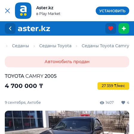
Aster.kz
УСТАНОВИТЬ
в Play Market
о
Седаны
Седаны Toyota
Седаны Toyota Camry
Автомобиль продан
TOYOTA
CAMRY
2005
4 700 000
₸
27 359 ₸/мес
9 сентября, Актобе
1407
4
Для этого авто доступен отчёт Aster Check