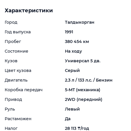
Характеристики
Город
Талдыкорган
Год выпуска
1991
Пробег
380 454 км
Состояние
На ходу
Кузов
Универсал 5 дв.
Цвет кузова
Серый
Двигатель
2.3 л / 133 л.с. / Бензин
Коробка передач
5-
MT (механика)
Привод
2WD (передний)
Руль
Левый
Растаможен
Да
Налог
28 113 ₸/год