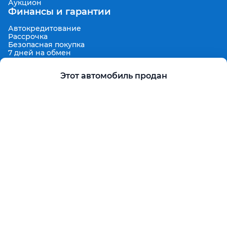
Аукцион
Финансы и гарантии
Автокредитование
Рассрочка
Безопасная покупка
7 дней на обмен
Техническая гарантия 30 дней
Продленная гарантия
Этот автомобиль продан
Гарантированная цена выкупа
Aster Finance
Поддержка
Правила размещения объявлений
Пользовательское соглашение
Пользовательское соглашение Aster Аукцион
Контакты
О проекте
Aster Гид
Карта сайта
Бонус