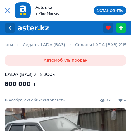
Aster.kz
УСТАНОВИТЬ
в Play Market
еданы
Седаны LADA (ВАЗ)
Седаны LADA (ВАЗ) 2115
Автомобиль продан
LADA (ВАЗ)
2115
2004
800 000
₸
16 ноября, Актюбинская область
931
4