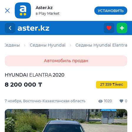
Aster.kz
УСТАНОВИТЬ
в Play Market
Седаны
Седаны Hyundai
Седаны Hyundai Elantra
Автомобиль продан
HYUNDAI
ELANTRA
2020
8 200 000
₸
27 359 ₸/мес
7 ноября, Восточно-Казахстанская область
1020
0