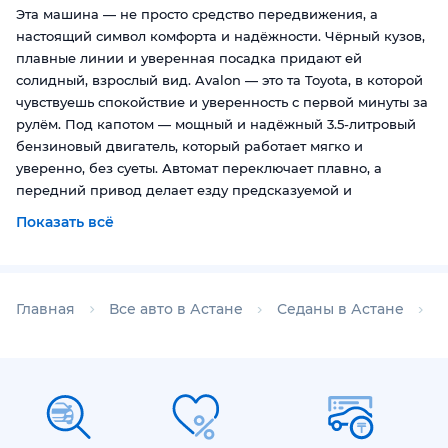
Эта машина — не просто средство передвижения, а
настоящий символ комфорта и надёжности. Чёрный кузов,
плавные линии и уверенная посадка придают ей
солидный, взрослый вид. Avalon — это та Toyota, в которой
чувствуешь спокойствие и уверенность с первой минуты за
рулём. Под капотом — мощный и надёжный 3.5-литровый
бензиновый двигатель, который работает мягко и
уверенно, без суеты. Автомат переключает плавно, а
передний привод делает езду предсказуемой и
комфортной. Пробег 257 052 км, но автомобиль живой,
Показать всё
ухоженный и в полном порядке — видно, что за ним
следили и вовремя обслуживали.Салон — светлая кожа,
просторный, тёплый и по-настоящему уютный. Здесь царит
особая атмосфера — мягкие сиденья, комфортная посадка,
Главная
Все авто в Астане
Седаны в Астане
С
тишина и лёгкость. Это не просто автомобиль, а место, где
хочется быть.Toyota Avalon — это автомобиль для тех, кто
ценит комфорт, надёжность и классику. Он не кричит о
себе, не требует внимания — просто едет, спокойно и
уверенно, день за днём, год за годом. Если хочешь машину
с характером, историей и душой — этот Avalon именно