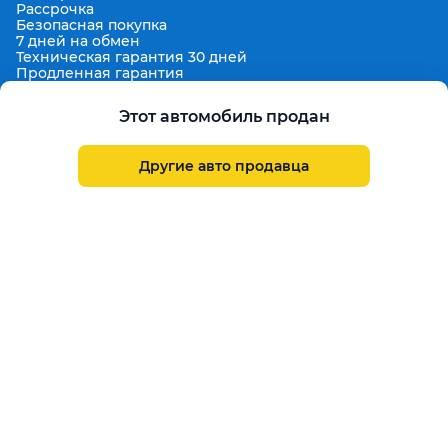
Рассрочка
Безопасная покупка
7 дней на обмен
Техническая гарантия 30 дней
Продленная гарантия
Гарантированная цена выкупа
Aster Finance
Этот автомобиль продан
Поддержка
Правила размещения объявлений
Другие авто продавца
Пользовательское соглашение
Пользовательское соглашение Aster Аукцион
Контакты
О проекте
Aster Гид
Карта сайта
Бонус
Call Center