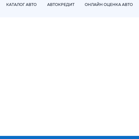
такой. Он даёт то редкое ощущение уверенности, когда
КАТАЛОГ АВТО
АВТОКРЕДИТ
ОНЛАЙН ОЦЕНКА АВТО
знаешь: всё будет так, как надо.