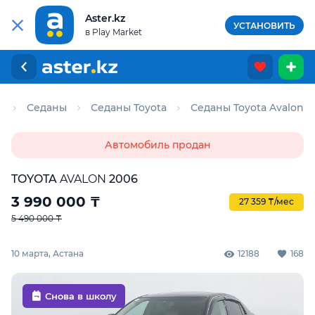
Aster.kz
УСТАНОВИТЬ
в Play Market
о
Седаны
Седаны Toyota
Седаны Toyota Avalon
Автомобиль продан
TOYOTA
AVALON
2006
3 990 000
₸
27 359 ₸/мес
5 490 000 ₸
10 марта, Астана
12188
168
Снова в школу