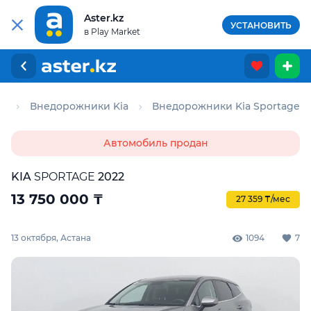
Aster.kz
УСТАНОВИТЬ
в Play Market
и
Внедорожники Kia
Внедорожники Kia Sportage
Автомобиль продан
KIA
SPORTAGE
2022
13 750 000
₸
27 359 ₸/мес
13 октября, Астана
1094
7
Для этого авто доступен отчёт Aster Check