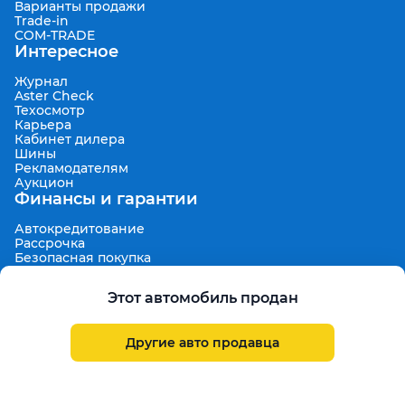
Варианты продажи
Trade-in
COM-TRADE
Интересное
Журнал
Aster Check
Техосмотр
Карьера
Кабинет дилера
Шины
Рекламодателям
Аукцион
Финансы и гарантии
Автокредитование
Рассрочка
Безопасная покупка
7 дней на обмен
Техническая гарантия 30 дней
Этот автомобиль продан
Продленная гарантия
Гарантированная цена выкупа
Aster Finance
Другие авто продавца
Поддержка
Правила размещения объявлений
Пользовательское соглашение
Пользовательское соглашение Aster Аукцион