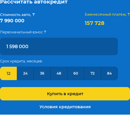
Рассчитать автокредит
Стоимость авто, ₸
Ежемесячный платёж, ₸
7 990 000
157 728
Первоначальный взнос ₸
Срок кредита, месяцев:
12
24
36
48
60
72
84
Купить в кредит
Условия кредитования