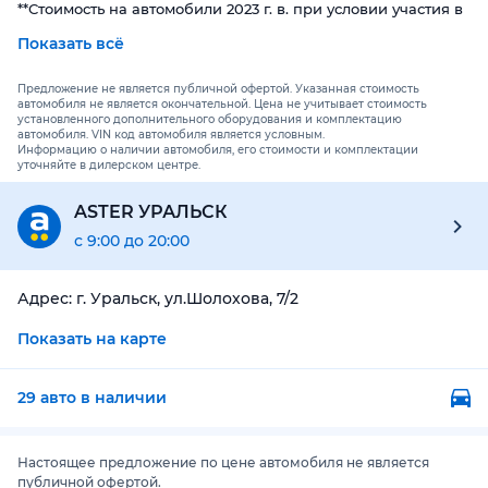
**Стоимость на автомобили 2023 г. в. при условии участия в
партнерской программе
Показать всё
ОСНОВНЫЕ ХАРАКТЕРИСТИКИ
Предложение не является публичной офертой. Указанная стоимость
автомобиля не является окончательной. Цена не учитывает стоимость
установленного дополнительного оборудования и комплектацию
Новый OMODA S5 – воплощение современного стиля и
автомобиля. VIN код автомобиля является условным.
Информацию о наличии автомобиля, его стоимости и комплектации
технологий в мире автомобилей!
уточняйте в дилерском центре.
✨Снаружи OMODA S5 цепляет взгляд полностью
ASTER УРАЛЬСК
светодиодной умной оптикой. Фары модели оснащены
с 9:00 до 20:00
системой IHC, которая способна самостоятельно
переключаться между дальним и ближним светом.
Солидности облику добавляют и двухцветные диски
Адрес:
г. Уральск, ул.Шолохова, 7/2
радиусом 17”. Совместно с фирменной радиаторной
Показать на карте
решёткой «Star Diamond» они делают автомобиль
визуально крупнее.
29 авто в наличии
🤖 На новой модели OMODA S5 установлена
высокотехнологичная система безопасности ADAS,
Настоящее предложение по цене автомобиля не является
максимально защищающая водителя и всех пассажиров.
публичной офертой.