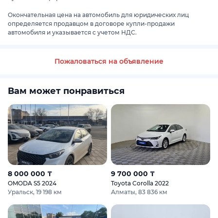
Благодаря точному анализу окружающей дорожной
обстановки, ассистенты ADAS моментально реагируют на
Окончательная цена на автомобиль для юридических лиц
потенциальную опасность, сигнализируя об этом водителю.
определяется продавцом в договоре купли-продажи
автомобиля и указывается с учетом НДС.
🚀 Интерьер седана полностью отвечает последним
трендам: спортивные передние сиденья с развитой
Пожаловаться на объявление
системой боковой поддержкой, кожаная отделка салона,
атмосферная подсветка, «пухлый» мульти-руль с усеченным
в нижней части ободом, качественная акустика с
Вам может понравиться
поддержкой Android Auto и Apple CarPlay, виртуальный
«инструментарий» с 10.25-дюймовым табло и лаконичная
центральная консоль во всех комплектациях.
8 000 000 ₸
9 700 000 ₸
OMODA S5 2024
Toyota Corolla 2022
Уральск, 19 198 км
Алматы, 83 836 км