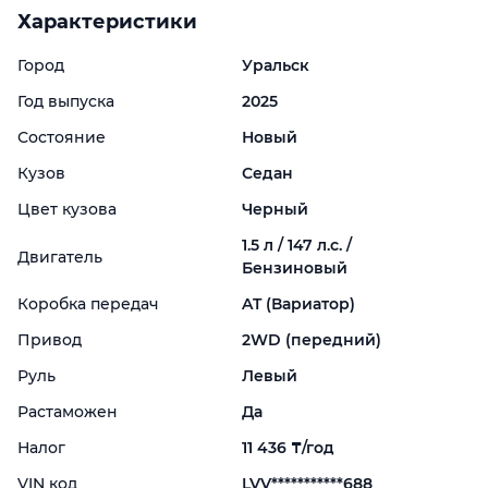
Характеристики
Город
Уральск
Год выпуска
2025
Состояние
Новый
Кузов
Седан
Цвет кузова
Черный
1.5 л / 147 л.с. /
Двигатель
Бензиновый
Коробка передач
AT (Вариатор)
Привод
2WD (передний)
Руль
Левый
Растаможен
Да
Налог
11 436 ₸/год
VIN код
LVV***********688