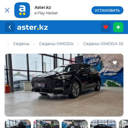
Aster.kz
УСТАНОВИТЬ
в Play Market
то
Седаны
Седаны OMODA
Седаны OMODA S5