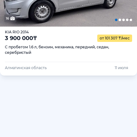
16
KIA RIO 2014
3 900 000
₸
от 101 307
₸
/мес
С пробегом 1.6 л, бензин, механика, передний, седан,
серебристый
Алматинская область
11 июля