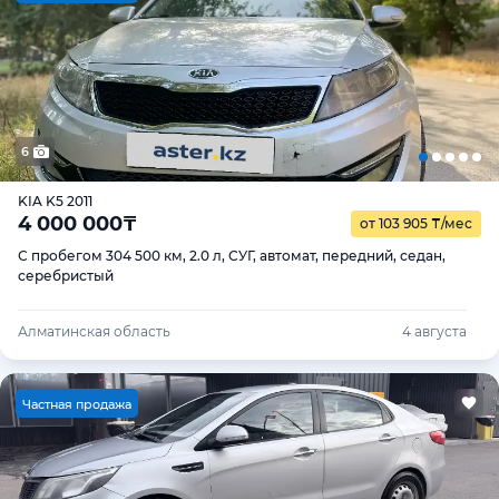
6
KIA K5 2011
4 000 000
₸
от 103 905
₸
/мес
С пробегом 304 500 км, 2.0 л, СУГ, автомат, передний, седан,
серебристый
Алматинская область
4 августа
Ч
астная продажа