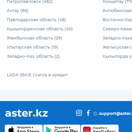
Петропавловск (482)
Кокшетау (174
Актау (86)
Актюбинская 
Павлодарская область (48)
Восточно-Каз
Кызылординская область (40)
Северо-Казах
Жамбылская область (29)
Западно-Каза
Улытауская область (19)
Жетысуская о
Западно-Каз. область (2)
Қызылорда об
LADA (ВАЗ) Granta в кредит
@
support@aster