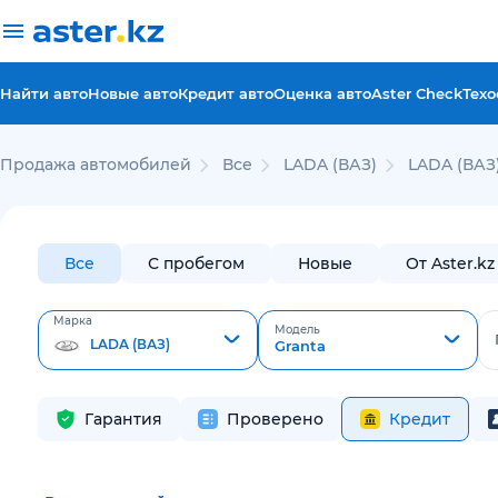
Найти авто
Новые авто
Кредит авто
Оценка авто
Aster Check
Техо
Продажа автомобилей
Все
LADA (ВАЗ)
LADA (ВАЗ)
Все
С пробегом
Новые
От Aster.kz
Марка
Модель
LADA (ВАЗ)
Granta
Гарантия
Проверено
Кредит