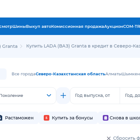
смотр
Шины
Выкуп авто
Комиссионная продажа
Аукцион
COM-T
Купить LADA (ВАЗ) Granta в кредит в Северо-Ка
 Granta
Все города
Северо-Казахстанская область
Алматы
Шымкен
Год выпуска, от
Год, д
Поколение
Растаможен
Купить за бонусы
Снова в шко
Сбросить 