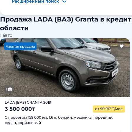
Расширенный поиск
Продажа LADA (ВАЗ) Granta в кредит
области
1
авто
Ч
астная продажа
1
LADA (ВАЗ) GRANTA 2019
3 500 000
₸
от 90 917
₸
/мес
С пробегом 159 000 км, 1.6 л, бензин, механика, передний,
седан, коричневый