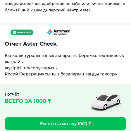
предварительное одобрение онлайн или лично, приехав в
ближайший к Вам дилерский центр Aster.
Отчет Aster Check
Біз көлік туралы толық ақпаратты береміз: техникалық
жағдайы
жүгірісі, тексеру тарихы,
Ресей Федерациясының базаларын заңды тексеру
1 отчёт
ВСЕГО ЗА 1000 ₸
Есепті сатып алу 1000 ₸