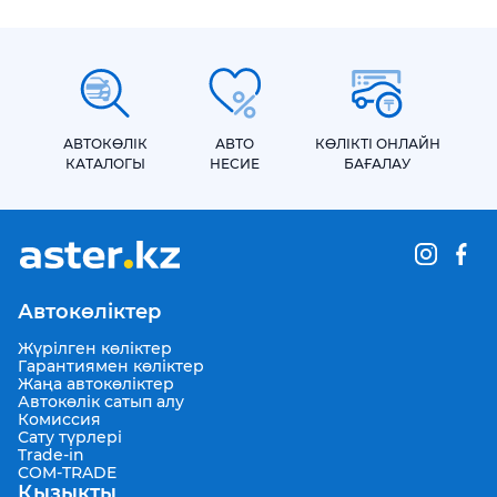
АВТОКӨЛІК
АВТО
КӨЛІКТІ ОНЛАЙН
КАТАЛОГЫ
НЕСИЕ
БАҒАЛАУ
Автокөліктер
Жүрілген көліктер
Гарантиямен көліктер
Жаңа автокөліктер
Автокөлік сатып алу
Комиссия
Сату түрлері
Trade-in
COM-TRADE
Қызықты