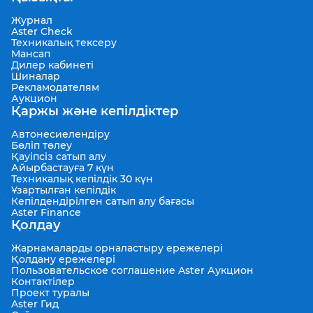
Журнал
Aster Check
Техникалық тексеру
Мансап
Дилер кабинеті
Шиналар
Рекламодателям
Аукцион
Қаржы және кепілдіктер
Автонесиелендіру
Бөліп төлеу
Қауіпсіз сатып алу
Айырбастауға 7 күн
Техникалық кепілдік 30 күн
Ұзартылған кепілдік
Кепілдендірілген сатып алу бағасы
Aster Finance
Қолдау
Жарнамаларды орналастыру ережелері
Қолдану ережелері
Пользовательское соглашение Aster Аукцион
Контактілер
Проект туралы
Aster Гид