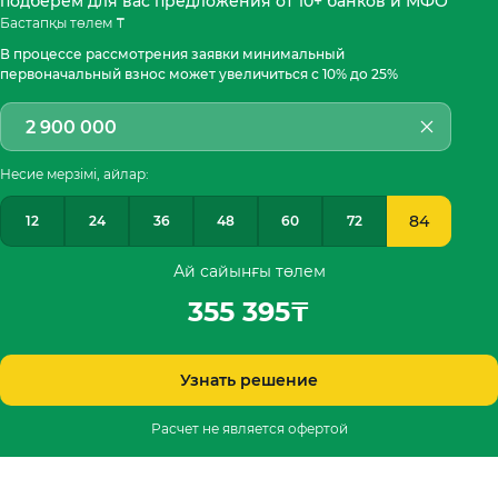
подберём для вас предложения от 10+ банков и МФО
Бастапқы төлем ₸
В процессе рассмотрения заявки минимальный
первоначальный взнос может увеличиться с 10% до 25%
Несие мерзімі, айлар:
84
12
24
36
48
60
72
Ай сайынғы төлем
355 395
₸
Узнать решение
Расчет не является офертой