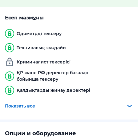
Есеп мазмұны
Одометрді тексеру
Техникалық жағдайы
Криминалист тексерісі
ҚР және РФ деректер базалар
бойынша тексеру
Қалдықтарды жинау деректері
Показать все
Опции и оборудование