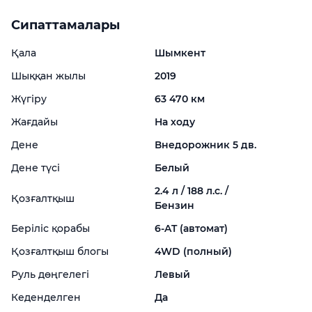
Сипаттамалары
Қала
Шымкент
Шыққан жылы
2019
Жүгіру
63 470 км
Жағдайы
На ходу
Дене
Внедорожник 5 дв.
Дене түсі
Белый
2.4 л / 188 л.с. /
Қозғалтқыш
Бензин
Беріліс қорабы
6-
AT (автомат)
Қозғалтқыш блогы
4WD (полный)
Руль дөңгелегі
Левый
Кеденделген
Да