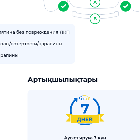
A
B
мятина без повреждения ЛКП
колы/потертости/царапины
арапины
Артықшылықтары
ауыстыруға 7 күн