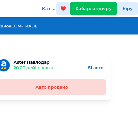
Қаз
Хабарландыру
Кіру
кцион
COM-TRADE
Aster Павлодар
20:00 дейін ашық
81 авто
Авто продано