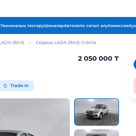
k
Техникалық тексеру
Шиналар
Автокөлік сатып алу
Комиссия
Ау
LADA (ВАЗ)
Седаны LADA (ВАЗ) Granta
2 050 000
₸
Trade-in
отчёт Aster