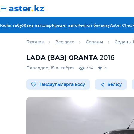
Көлік табу
Жаңа автолар
Кредит авто
Көлікті бағалау
Aster Chec
Главная
Все авто
Седаны
Седаны 
LADA (ВАЗ)
GRANTA
2016
Павлодар
,
15 октября
574
3
Таңдаулыларға қосу
Бөлісу
Для этого авто доступен 