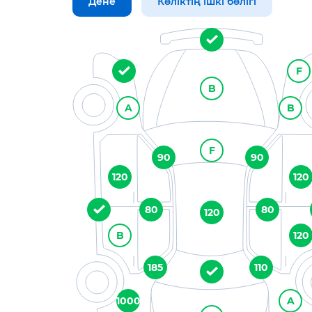
Дене
Көліктің ішкі бөлігі
F
B
A
B
F
90
90
120
120
80
80
120
B
120
185
110
1000
A