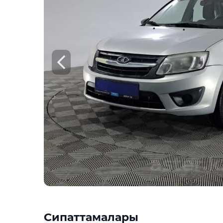
Check
Предоставим подробную информацию о
техническое состояние, пробег, история
юридическая проверка по базам РК и Р
Техникалық жағдайы
Одометрді тексеру
Криминалист тексерісі
Қалдықтарды жинау деректері
Купить отчёт за 1000₸
Посмо
Сипаттамалары