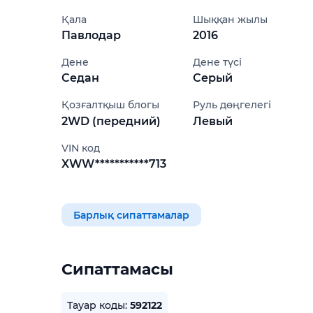
Қала
Шыққан жылы
Павлодар
2016
Дене
Дене түсі
Седан
Серый
Қозғалтқыш блогы
Руль дөңгелегі
2WD (передний)
Левый
VIN код
XWW***********713
Барлық сипаттамалар
Сипаттамасы
Тауар коды:
592122