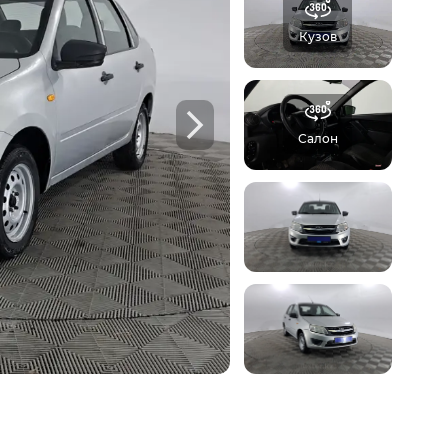
Кузов
б автомобиле:
 осмотров,
Ф
Салон
треть пример отчета