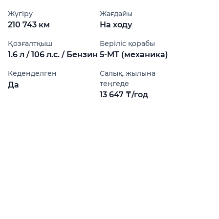
Жүгіру
Жағдайы
210 743 км
На ходу
Қозғалтқыш
Беріліс қорабы
1.6 л / 106 л.с. / Бензин
5-MT (механика)
Кеденделген
Салық, жылына
теңгеде
Да
13 647 ₸/год