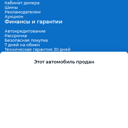
Кабинет дилера
Шины
Рекламодателям
Аукцион
Финансы и гарантии
Автокредитование
Рассрочка
Безопасная покупка
7 дней на обмен
Техническая гарантия 30 дней
Продленная гарантия
Гарантированная цена выкупа
Этот автомобиль продан
Aster Finance
Поддержка
Правила размещения объявлений
Пользовательское соглашение
Пользовательское соглашение Aster Аукцион
Контакты
О проекте
Aster Гид
Карта сайта
Бонус