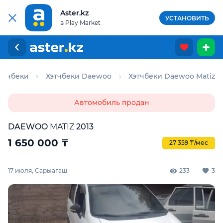
Aster.kz
УСТАНОВИТЬ
в Play Market
этчбеки
Хэтчбеки Daewoo
Хэтчбеки Daewoo Matiz
Автомобиль продан
DAEWOO
MATIZ
2013
1 650 000
₸
27 359 ₸/мес
17 июля, Сарыагаш
233
3