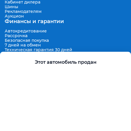
Кабинет дилера
Шины
Рекламодателям
Аукцион
Финансы и гарантии
Автокредитование
Рассрочка
Безопасная покупка
7 дней на обмен
Техническая гарантия 30 дней
Продленная гарантия
Гарантированная цена выкупа
Этот автомобиль продан
Aster Finance
Поддержка
Правила размещения объявлений
Пользовательское соглашение
Пользовательское соглашение Aster Аукцион
Контакты
О проекте
Aster Гид
Карта сайта
Бонус