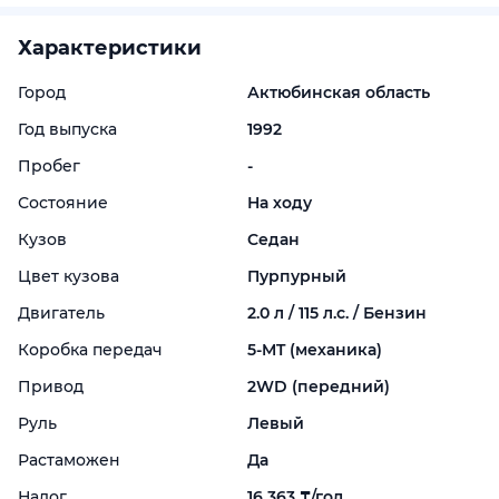
Характеристики
Город
Актюбинская область
Год выпуска
1992
Пробег
-
Состояние
На ходу
Кузов
Седан
Цвет кузова
Пурпурный
Двигатель
2.0 л / 115 л.с. / Бензин
Коробка передач
5-
MT (механика)
Привод
2WD (передний)
Руль
Левый
Растаможен
Да
Налог
16 363 ₸/год