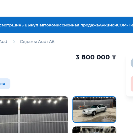
смотр
Шины
Выкуп авто
Комиссионная продажа
Аукцион
COM-T
Audi
Седаны Audi A6
3 800 000
₸
ся