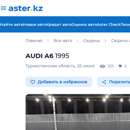
Найти авто
Новые авто
Кредит авто
Оценка авто
Aster Check
Техо
Главная
Все авто
Седаны
Седаны 
AUDI
A6
1995
Туркестанская область
,
25 июня
225
2
Добавить в избранное
Поделить