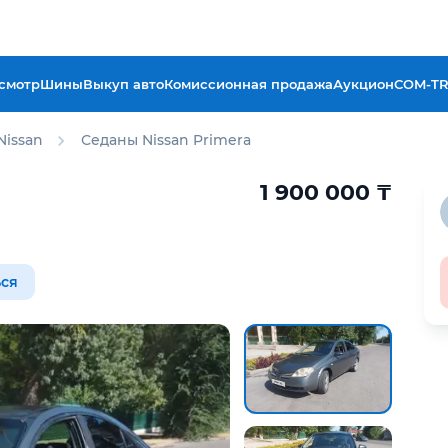
смотр
Шины
Выкуп авто
Комиссионная продажа
Аукцион
COM-T
Nissan
Седаны Nissan Primera
1 900 000
₸
ся