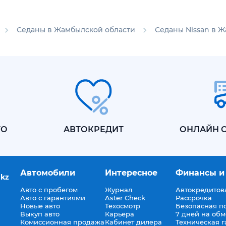
Седаны в Жамбылской области
Седаны Nissan в 
ТО
АВТОКРЕДИТ
ОНЛАЙН 
Автомобили
Интересное
Финансы и
.kz
Авто с пробегом
Журнал
Автокредитов
Авто с гарантиями
Aster Check
Рассрочка
Новые авто
Техосмотр
Безопасная п
Выкуп авто
Карьера
7 дней на об
Комиссионная продажа
Кабинет дилера
Техническая г