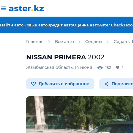
Найти авто
Новые авто
Кредит авто
Оценка авто
Aster Check
Техо
Главная
Все авто
Седаны
Седаны 
NISSAN
PRIMERA
2002
Жамбылская область
,
14 июня
182
1
Добавить в избранное
Поделить