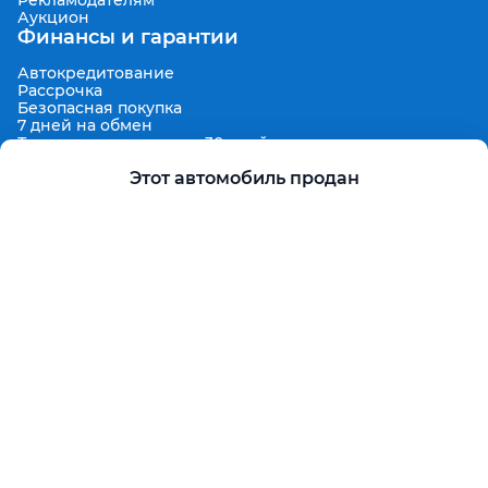
Рекламодателям
Аукцион
Финансы и гарантии
Автокредитование
Рассрочка
Безопасная покупка
7 дней на обмен
Техническая гарантия 30 дней
Продленная гарантия
Гарантированная цена выкупа
Этот автомобиль продан
Aster Finance
Поддержка
Правила размещения объявлений
Пользовательское соглашение
Пользовательское соглашение Aster Аукцион
Контакты
О проекте
Aster Гид
Карта сайта
Бонус