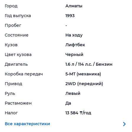
Город
Алматы
Год выпуска
1993
Пробег
-
Состояние
На ходу
Кузов
Лифтбек
Цвет кузова
Черный
Двигатель
1.6 л / 114 л.с. / Бензин
Коробка передач
5-
MT (механика)
Привод
2WD (передний)
Руль
Левый
Растаможен
Да
Налог
13 584 ₸/год
Все характеристики