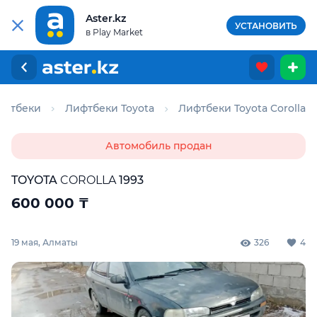
Aster.kz
УСТАНОВИТЬ
в Play Market
ифтбеки
Лифтбеки Toyota
Лифтбеки Toyota Corolla
Автомобиль продан
TOYOTA
COROLLA
1993
600 000
₸
19 мая, Алматы
326
4