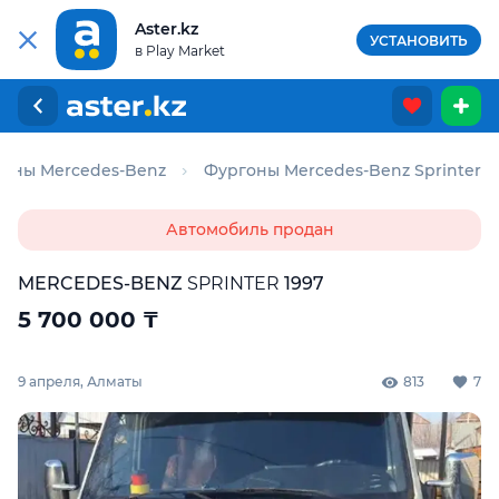
Aster.kz
УСТАНОВИТЬ
в Play Market
оны Mercedes-Benz
Фургоны Mercedes-Benz Sprinter
Автомобиль продан
MERCEDES-BENZ
SPRINTER
1997
5 700 000
₸
9 апреля, Алматы
813
7