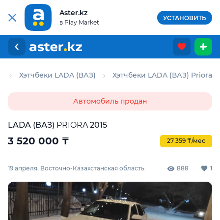
Aster.kz
УСТАНОВИТЬ
в Play Market
и
Хэтчбеки LADA (ВАЗ)
Хэтчбеки LADA (ВАЗ) Priora
Автомобиль продан
LADA (ВАЗ)
PRIORA
2015
3 520 000
₸
27 359 ₸/мес
19 апреля, Восточно-Казахстанская область
888
1