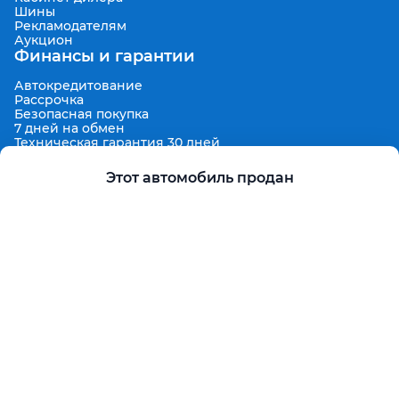
Шины
Рекламодателям
Аукцион
Финансы и гарантии
Автокредитование
Рассрочка
Безопасная покупка
7 дней на обмен
Техническая гарантия 30 дней
Продленная гарантия
Гарантированная цена выкупа
Этот автомобиль продан
Aster Finance
Поддержка
Правила размещения объявлений
Пользовательское соглашение
Пользовательское соглашение Aster Аукцион
Контакты
О проекте
Aster Гид
Карта сайта
Бонус