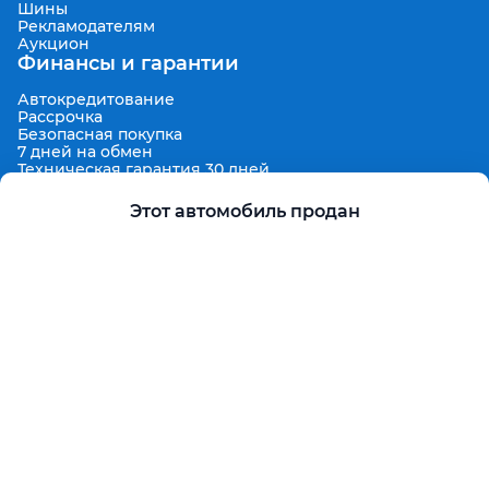
Шины
Рекламодателям
Аукцион
Финансы и гарантии
Автокредитование
Рассрочка
Безопасная покупка
7 дней на обмен
Техническая гарантия 30 дней
Продленная гарантия
Гарантированная цена выкупа
Этот автомобиль продан
Aster Finance
Поддержка
Правила размещения объявлений
Пользовательское соглашение
Пользовательское соглашение Aster Аукцион
Контакты
О проекте
Aster Гид
Карта сайта
Бонус