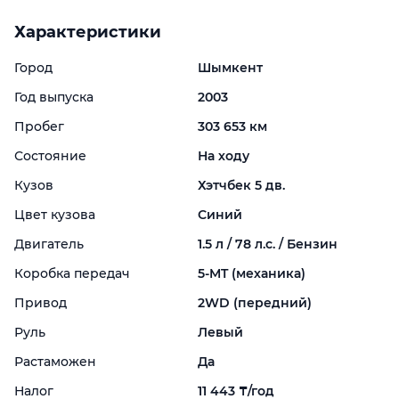
Характеристики
Город
Шымкент
Год выпуска
2003
Пробег
303 653 км
Состояние
На ходу
Кузов
Хэтчбек 5 дв.
Цвет кузова
Синий
Двигатель
1.5 л / 78 л.с. / Бензин
Коробка передач
5-
MT (механика)
Привод
2WD (передний)
Руль
Левый
Растаможен
Да
Налог
11 443 ₸/год