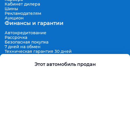
Кабинет дилера
Шины
Рекламодателям
Аукцион
Финансы и гарантии
Автокредитование
Рассрочка
Безопасная покупка
7 дней на обмен
Техническая гарантия 30 дней
Продленная гарантия
Гарантированная цена выкупа
Этот автомобиль продан
Aster Finance
Поддержка
Правила размещения объявлений
Пользовательское соглашение
Пользовательское соглашение Aster Аукцион
Контакты
О проекте
Aster Гид
Карта сайта
Бонус