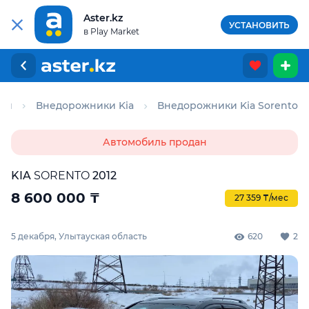
Aster.kz
УСТАНОВИТЬ
в Play Market
ки
Внедорожники Kia
Внедорожники Kia Sorento
Автомобиль продан
KIA
SORENTO
2012
8 600 000
₸
27 359 ₸/мес
5 декабря, Улытауская область
620
2