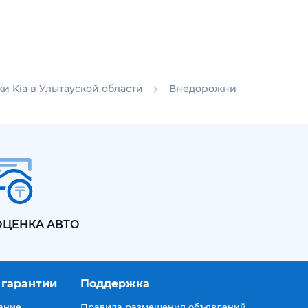
 Kia в Улытауской области
Внедорожники Kia Sorento
ОЦЕНКА АВТО
 гарантии
Поддержка
ание
Правила размещения объявлений