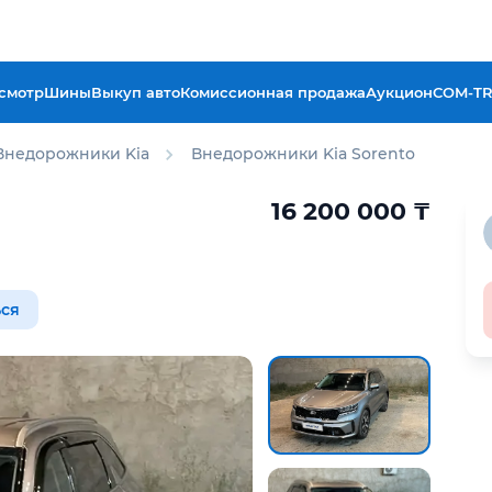
смотр
Шины
Выкуп авто
Комиссионная продажа
Аукцион
COM-T
Внедорожники Kia
Внедорожники Kia Sorento
16 200 000
₸
ся