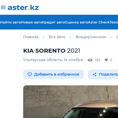
Найти авто
Новые авто
Кредит авто
Оценка авто
Aster Check
Техо
Главная
Все авто
Внедорожники
KIA
SORENTO
2021
Улытауская область
,
14 ноября
532
0
Добавить в избранное
Поделить