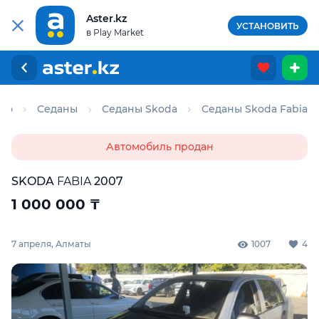
Aster.kz
УСТАНОВИТЬ
в Play Market
вто
Седаны
Седаны Skoda
Седаны Skoda Fabia
Автомобиль продан
SKODA
FABIA
2007
1 000 000
₸
7 апреля, Алматы
1007
4
Для этого авто доступен отчёт Aster Check