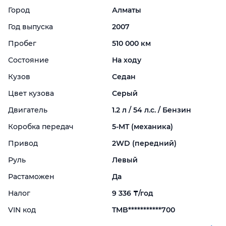
Город
Алматы
Год выпуска
2007
Пробег
510 000 км
Состояние
На ходу
Кузов
Седан
Цвет кузова
Серый
Двигатель
1.2 л / 54 л.с. / Бензин
Коробка передач
5-
MT (механика)
Привод
2WD (передний)
Руль
Левый
Растаможен
Да
Налог
9 336 ₸/год
VIN код
TMB***********700