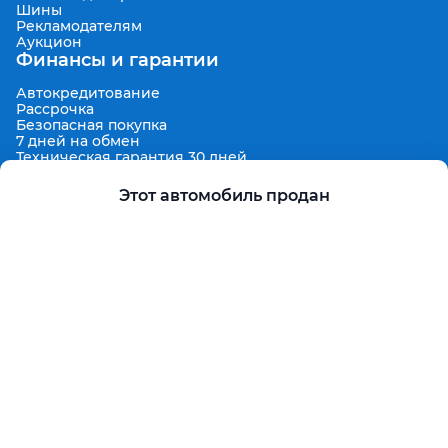
Шины
Рекламодателям
Аукцион
Финансы и гарантии
Автокредитование
Рассрочка
Безопасная покупка
7 дней на обмен
Техническая гарантия 30 дней
Продленная гарантия
Гарантированная цена выкупа
Этот автомобиль продан
Aster Finance
Поддержка
Правила размещения объявлений
Пользовательское соглашение
Пользовательское соглашение Aster Аукцион
Контакты
О проекте
Aster Гид
Карта сайта
Бонус