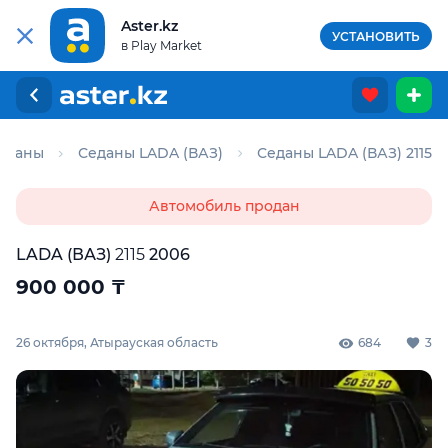
Aster.kz
УСТАНОВИТЬ
в Play Market
еданы
Седаны LADA (ВАЗ)
Седаны LADA (ВАЗ) 2115
Автомобиль продан
LADA (ВАЗ)
2115
2006
900 000
₸
26 октября, Атырауская область
684
3