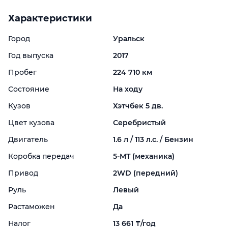
Характеристики
Город
Уральск
Год выпуска
2017
Пробег
224 710 км
Состояние
На ходу
Кузов
Хэтчбек 5 дв.
Цвет кузова
Серебристый
Двигатель
1.6 л / 113 л.с. / Бензин
Коробка передач
5-
MT (механика)
Привод
2WD (передний)
Руль
Левый
Растаможен
Да
Налог
13 661 ₸/год