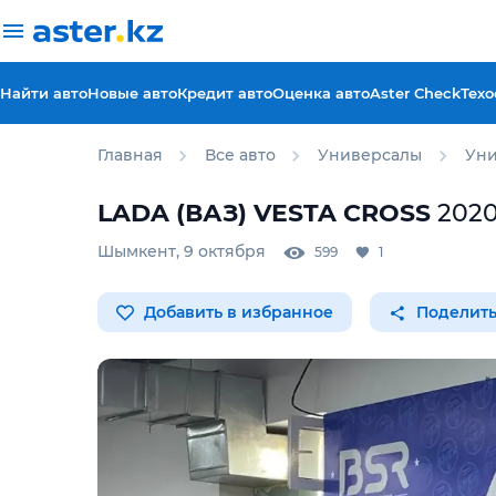
Найти авто
Новые авто
Кредит авто
Оценка авто
Aster Check
Техо
Главная
Все авто
Универсалы
Уни
LADA (ВАЗ)
VESTA CROSS
202
Шымкент
,
9 октября
599
1
Добавить в избранное
Поделить