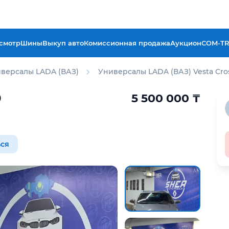
смотр
Шины
Выкуп авто
Комиссионная продажа
Аукцион
COM-T
версалы LADA (ВАЗ)
Универсалы LADA (ВАЗ) Vesta Cro
0
5 500 000
₸
ся