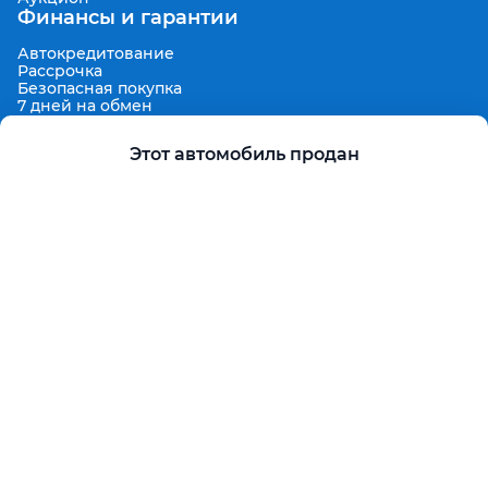
Финансы и гарантии
Автокредитование
Рассрочка
Безопасная покупка
7 дней на обмен
Техническая гарантия 30 дней
Продленная гарантия
Этот автомобиль продан
Гарантированная цена выкупа
Aster Finance
Поддержка
Правила размещения объявлений
Пользовательское соглашение
Пользовательское соглашение Aster Аукцион
Контакты
О проекте
Aster Гид
Карта сайта
Бонус