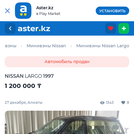
Aster.kz
УСТАНОВИТЬ
в Play Market
нивэны
Минивэны Nissan
Минивэны Nissan Largo
Автомобиль продан
NISSAN
LARGO
1997
1 200 000
₸
27 декабря, Алматы
1343
8