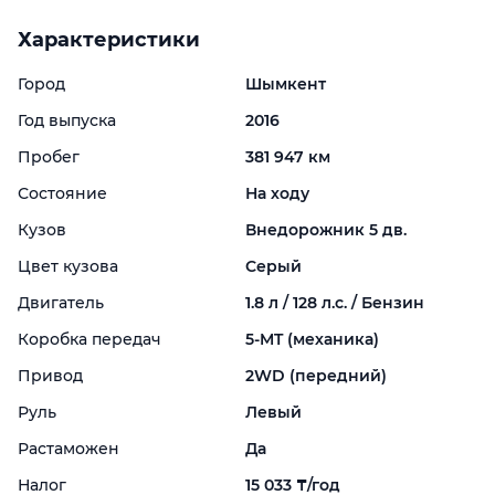
Характеристики
Город
Шымкент
Год выпуска
2016
Пробег
381 947 км
Состояние
На ходу
Кузов
Внедорожник 5 дв.
Цвет кузова
Серый
Двигатель
1.8 л / 128 л.с. / Бензин
Коробка передач
5-
MT (механика)
Привод
2WD (передний)
Руль
Левый
Растаможен
Да
Налог
15 033 ₸/год