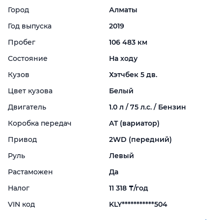
Город
Алматы
Год выпуска
2019
Пробег
106 483 км
Состояние
На ходу
Кузов
Хэтчбек 5 дв.
Цвет кузова
Белый
Двигатель
1.0 л / 75 л.с. / Бензин
Коробка передач
AT (вариатор)
Привод
2WD (передний)
Руль
Левый
Растаможен
Да
Налог
11 318 ₸/год
VIN код
KLY***********504