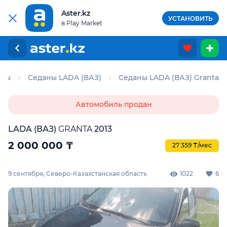
Aster.kz
УСТАНОВИТЬ
в Play Market
аны
Седаны LADA (ВАЗ)
Седаны LADA (ВАЗ) Granta
Автомобиль продан
LADA (ВАЗ)
GRANTA
2013
2 000 000
₸
27 359 ₸/мес
9 сентября, Северо-Казахстанская область
1022
6