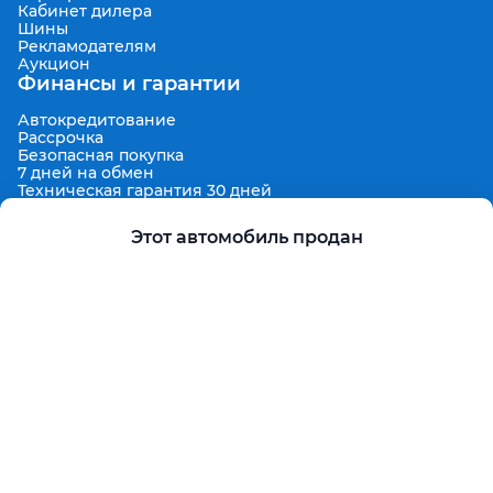
Кабинет дилера
Шины
Рекламодателям
Аукцион
Финансы и гарантии
Автокредитование
Рассрочка
Безопасная покупка
7 дней на обмен
Техническая гарантия 30 дней
Продленная гарантия
Гарантированная цена выкупа
Этот автомобиль продан
Aster Finance
Поддержка
Правила размещения объявлений
Пользовательское соглашение
Пользовательское соглашение Aster Аукцион
Контакты
О проекте
Aster Гид
Карта сайта
Бонус