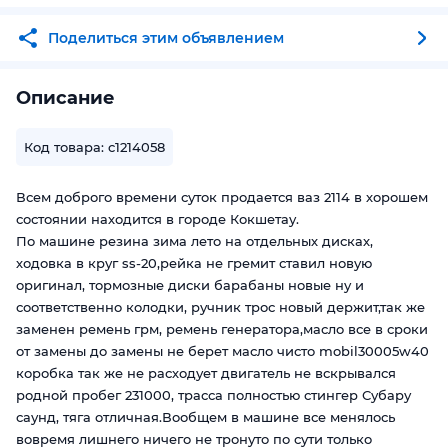
Поделиться этим объявлением
Описание
Код товара: c1214058
Всем доброго времени суток продается ваз 2114 в хорошем
состоянии находится в городе Кокшетау.
По машине резина зима лето на отдельных дисках,
ходовка в круг ss-20,рейка не гремит ставил новую
оригинал, тормозные диски барабаны новые ну и
соответственно колодки, ручник трос новый держит,так же
заменен ремень грм, ремень генератора,масло все в сроки
от замены до замены не берет масло чисто mobil30005w40
коробка так же не расходует двигатель не вскрывался
родной пробег 231000, трасса полностью стингер Субару
саунд, тяга отличная.Вообщем в машине все менялось
вовремя лишнего ничего не тронуто по сути только