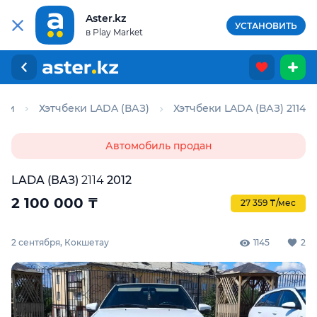
Aster.kz
УСТАНОВИТЬ
в Play Market
еки
Хэтчбеки LADA (ВАЗ)
Хэтчбеки LADA (ВАЗ) 2114
Автомобиль продан
LADA (ВАЗ)
2114
2012
2 100 000
₸
27 359 ₸/мес
2 сентября, Кокшетау
1145
2