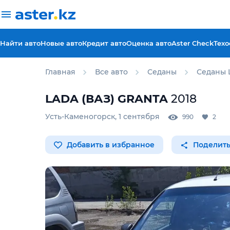
Найти авто
Новые авто
Кредит авто
Оценка авто
Aster Check
Техо
Главная
Все авто
Седаны
Седаны 
LADA (ВАЗ)
GRANTA
2018
Усть-Каменогорск
,
1 сентября
990
2
Добавить в избранное
Поделить