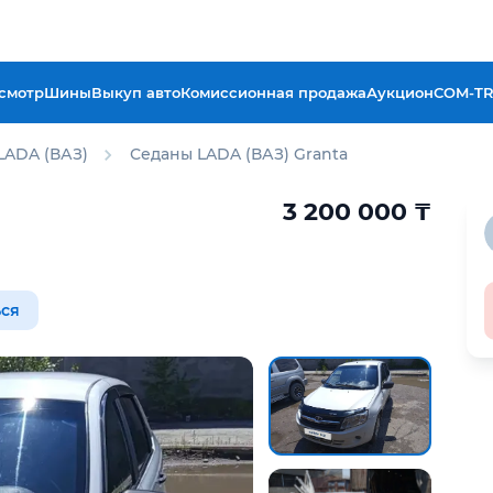
смотр
Шины
Выкуп авто
Комиссионная продажа
Аукцион
COM-T
LADA (ВАЗ)
Седаны LADA (ВАЗ) Granta
3 200 000
₸
ся