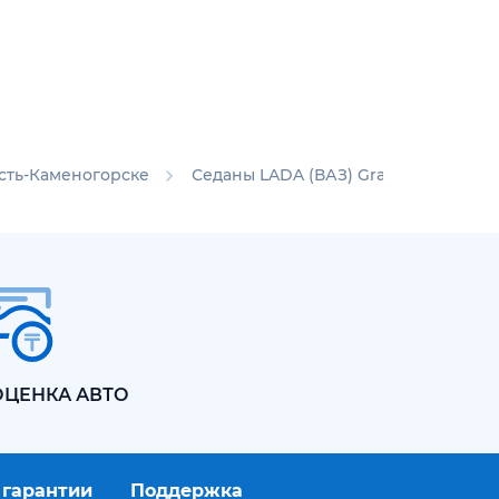
Усть-Каменогорске
Седаны LADA (ВАЗ) Granta в Усть-К
ОЦЕНКА АВТО
 гарантии
Поддержка