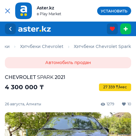
Aster.kz
УСТАНОВИТЬ
в Play Market
беки
Хэтчбеки Chevrolet
Хэтчбеки Chevrolet Spark
Автомобиль продан
CHEVROLET
SPARK
2021
4 300 000
₸
27 359 ₸/мес
26 августа, Алматы
1279
10