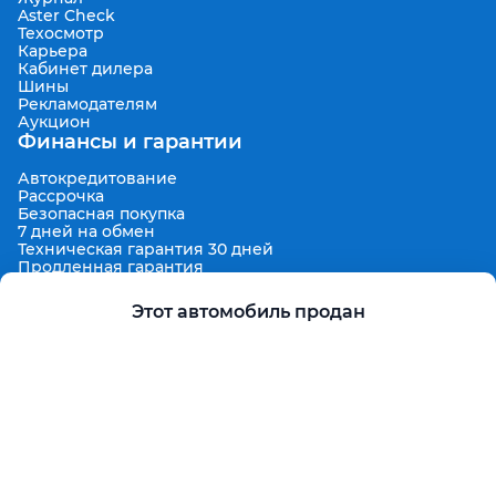
Aster Check
Техосмотр
Карьера
Кабинет дилера
Шины
Рекламодателям
Аукцион
Финансы и гарантии
Автокредитование
Рассрочка
Безопасная покупка
7 дней на обмен
Техническая гарантия 30 дней
Продленная гарантия
Гарантированная цена выкупа
Aster Finance
Этот автомобиль продан
Поддержка
Правила размещения объявлений
Пользовательское соглашение
Пользовательское соглашение Aster Аукцион
Контакты
О проекте
Aster Гид
Карта сайта
Бонус