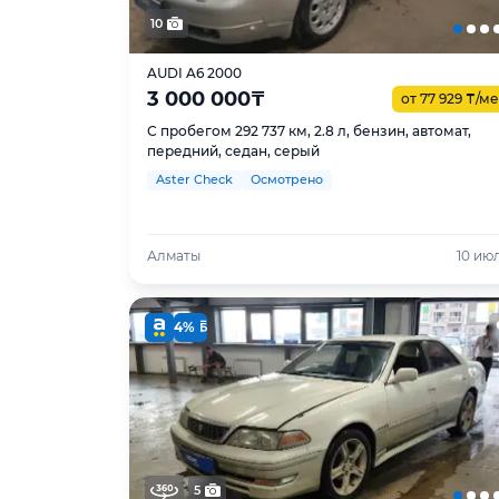
10
AUDI A6 2000
3 000 000
₸
от 77 929
₸
/ме
С пробегом 292 737 км, 2.8 л, бензин, автомат,
передний, седан, серый
Aster Check
Осмотрено
Алматы
10 ию
4%
5