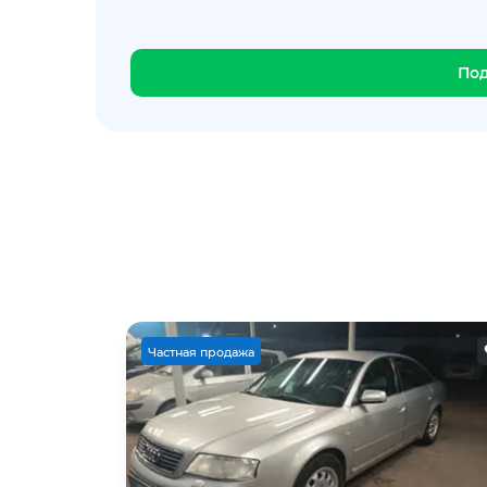
По
Ч
астная продажа