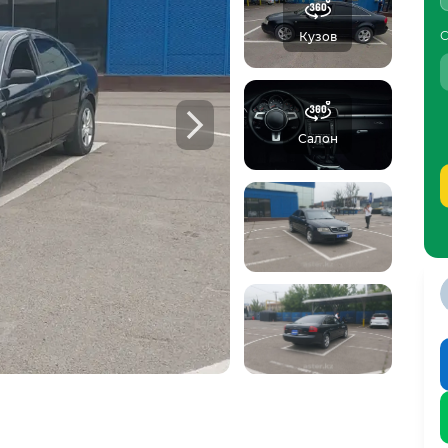
С
Кузов
б автомобиле:
 осмотров,
Ф
Салон
треть пример отчета