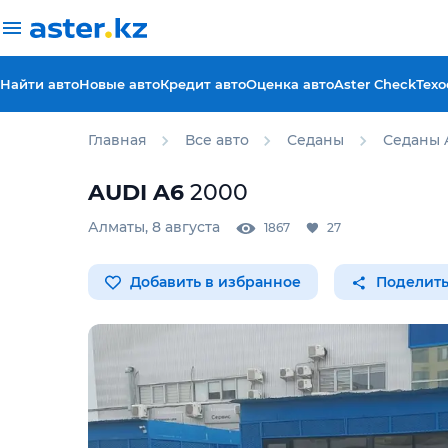
Найти авто
Новые авто
Кредит авто
Оценка авто
Aster Check
Техо
Главная
Все авто
Седаны
Седаны 
AUDI
A6
2000
Алматы
,
8 августа
1867
27
Добавить в избранное
Поделить
Для этого авто доступен 