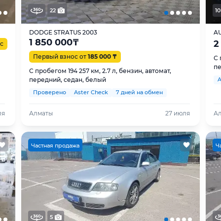
22
10
DODGE STRATUS 2003
AU
1 850 000
₸
2
с
Первый взнос от
185 000 ₸
С 
пе
С пробегом 194 257 км, 2.7 л, бензин, автомат,
передний, седан, белый
A
Проверено
Aster Check
7 дней на обмен
ля
Алматы
27 июля
А
Ч
астная продажа
Ч
5