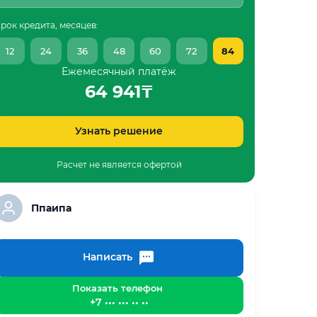
рок кредита, месяцев:
12
24
36
48
60
72
84
Ежемесячный платёж
64 941
₸
Узнать решение
Расчет не является офертой
Ппаипа
Написать
Показать телефон
+7 ••• ••• •• ••