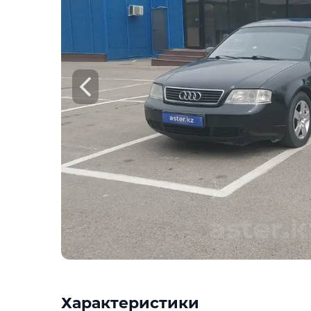
Check
Предоставим подробную информацию о
техническое состояние, пробег, история
юридическая проверка по базам РК и Р
Техническое состояние
Проверка одометра
Проверка криминалиста
Данные по утильсбору
Купить отчёт за 1000₸
Посмо
Характеристики