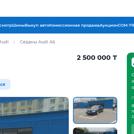
смотр
Шины
Выкуп авто
Комиссионная продажа
Аукцион
COM-T
Audi
Седаны Audi A6
2 500 000
₸
ся
П
В
п
2
отчёт Aster