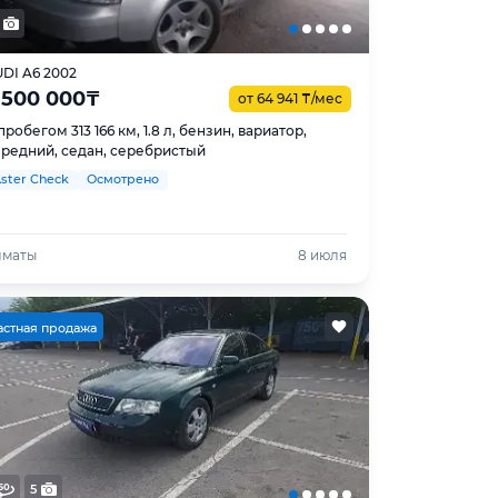
DI A6 2002
 500 000
₸
от 64 941
₸
/мес
пробегом 313 166 км, 1.8 л, бензин, вариатор,
редний, седан, серебристый
ster Check
Осмотрено
лматы
8 июля
астная продажа
5