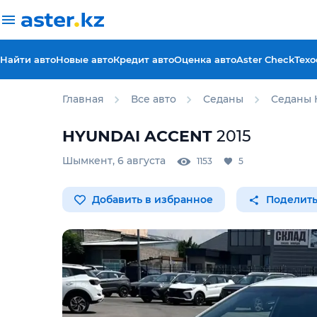
Найти авто
Новые авто
Кредит авто
Оценка авто
Aster Check
Техо
Главная
Все авто
Седаны
Седаны 
HYUNDAI
ACCENT
2015
Шымкент
,
6 августа
1153
5
Добавить в избранное
Поделить