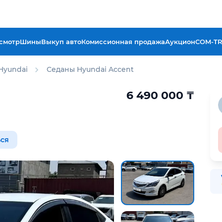
смотр
Шины
Выкуп авто
Комиссионная продажа
Аукцион
COM-T
Hyundai
Седаны Hyundai Accent
6 490 000
₸
ся