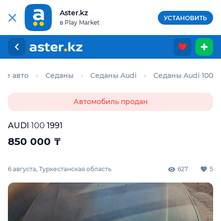
Aster.kz
УСТАНОВИТЬ
в Play Market
Все авто
Седаны
Седаны Audi
Седаны Audi 100
Автомобиль продан
AUDI
100
1991
850 000
₸
6 августа, Туркестанская область
627
5