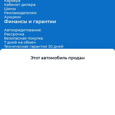
Карьера
Кабинет дилера
Шины
Рекламодателям
Аукцион
Финансы и гарантии
Автокредитование
Рассрочка
Безопасная покупка
7 дней на обмен
Техническая гарантия 30 дней
Продленная гарантия
Гарантированная цена выкупа
Этот автомобиль продан
Aster Finance
Поддержка
Правила размещения объявлений
Пользовательское соглашение
Пользовательское соглашение Aster Аукцион
Контакты
О проекте
Aster Гид
Карта сайта
Бонус