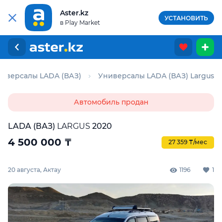
Aster.kz
УСТАНОВИТЬ
в Play Market
иверсалы LADA (ВАЗ)
Универсалы LADA (ВАЗ) Largus
Автомобиль продан
LADA (ВАЗ)
LARGUS
2020
4 500 000
₸
27 359 ₸/мес
20 августа, Актау
1196
1