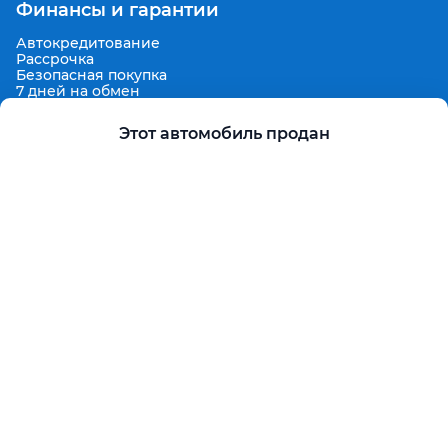
Финансы и гарантии
Автокредитование
Рассрочка
Безопасная покупка
7 дней на обмен
Техническая гарантия 30 дней
Продленная гарантия
Этот автомобиль продан
Гарантированная цена выкупа
Aster Finance
Поддержка
Правила размещения объявлений
Пользовательское соглашение
Пользовательское соглашение Aster Аукцион
Контакты
О проекте
Aster Гид
Карта сайта
Бонус