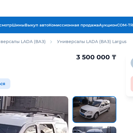
смотр
Шины
Выкуп авто
Комиссионная продажа
Аукцион
COM-T
версалы LADA (ВАЗ)
Универсалы LADA (ВАЗ) Largus
3 500 000
₸
ся
отчёт Aster