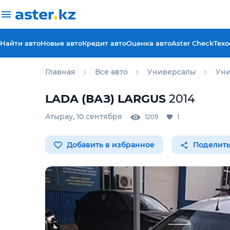
Найти авто
Новые авто
Кредит авто
Оценка авто
Aster Check
Техо
Главная
Все авто
Универсалы
Уни
LADA (ВАЗ)
LARGUS
2014
Атырау
,
10 сентября
1209
1
Добавить в избранное
Поделить
Для этого авто доступен 