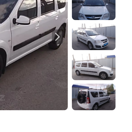
б автомобиле:
 осмотров,
Ф
треть пример отчета