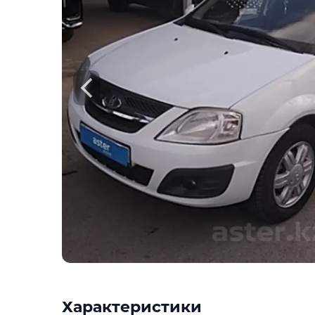
Check
Предоставим подробную информацию о
техническое состояние, пробег, история
юридическая проверка по базам РК и Р
Техническое состояние
Проверка одометра
Проверка криминалиста
Данные по утильсбору
Купить отчёт за 1000₸
Посмо
Характеристики