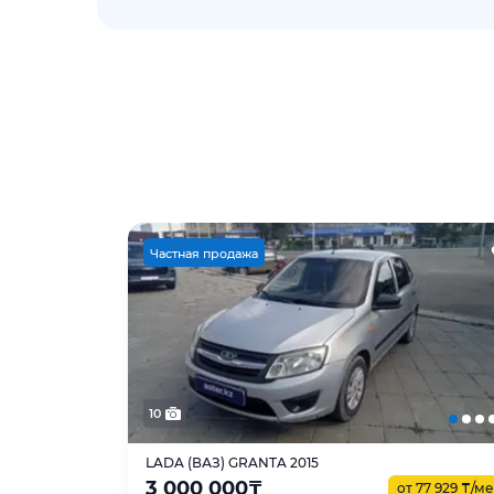
Ч
астная продажа
10
LADA (ВАЗ) GRANTA 2015
3 000 000
₸
от 77 929
₸
/ме