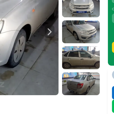
С
б автомобиле:
 осмотров,
Ф
треть пример отчета