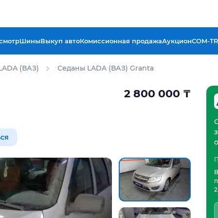
смотр
Шины
Выкуп авто
Комиссионная продажа
Аукцион
COM-T
LADA (ВАЗ)
Седаны LADA (ВАЗ) Granta
2 800 000
₸
ся
П
В
п
2
отчёт Aster