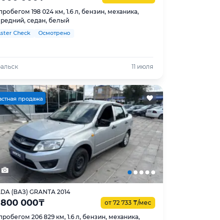
пробегом 198 024 км, 1.6 л, бензин, механика,
редний, седан, белый
ster Check
Осмотрено
ральск
11 июля
астная продажа
DA (ВАЗ) GRANTA 2014
 800 000
₸
от 72 733
₸
/мес
пробегом 206 829 км, 1.6 л, бензин, механика,