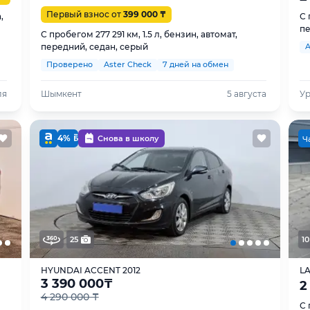
Первый взнос от
399 000 ₸
,
С 
пе
С пробегом 277 291 км, 1.5 л, бензин, автомат,
передний, седан, серый
A
Проверено
Aster Check
7 дней на обмен
ля
Шымкент
5 августа
У
4%
Снова в школу
Ч
25
10
HYUNDAI ACCENT 2012
LA
3 390 000
₸
2
4 290 000 ₸
С 