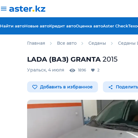
Найти авто
Новые авто
Кредит авто
Оценка авто
Aster Check
Техо
Главная
Все авто
Седаны
Седаны 
LADA (ВАЗ)
GRANTA
2015
Уральск
,
4 июля
1896
2
Добавить в избранное
Поделить
Для этого авто доступен 