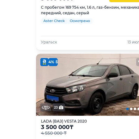
С пробегом 169 754 км, 1.6 л, газ-бензин, механика
передний, седан, серый
Aster Check
Осмотрено
Уральск
13 ию
4%
23
LADA (ВАЗ) VESTA 2020
3 500 000
₸
4 550 000 ₸