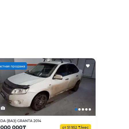
астная продажа
DA (ВАЗ) GRANTA 2014
 000 000
₸
от 51 952
₸
/мес