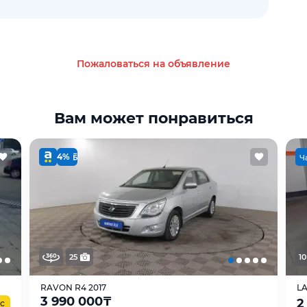
Пожаловаться на объявление
Вам может понравиться
4%
Ч
25
10
RAVON R4 2017
LA
3 990 000
₸
2
с