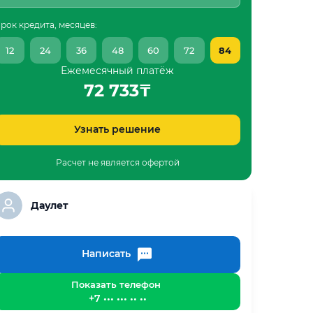
рок кредита, месяцев:
12
24
36
48
60
72
84
Ежемесячный платёж
72 733
₸
Узнать решение
Расчет не является офертой
Даулет
Написать
Показать телефон
+7 ••• ••• •• ••