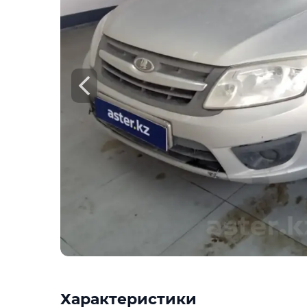
Check
Предоставим подробную информацию о
техническое состояние, пробег, история
юридическая проверка по базам РК и Р
Техническое состояние
Проверка одометра
Проверка криминалиста
Данные по утильсбору
Купить отчёт за 1000₸
Посмо
Характеристики