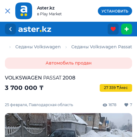
Aster.kz
УСТАНОВИТЬ
в Play Market
ны
Седаны Volkswagen
Седаны Volkswagen Passat
Автомобиль продан
VOLKSWAGEN
PASSAT
2008
3 700 000
₸
27 359 ₸/мес
25 февраля, Павлодарская область
1678
7