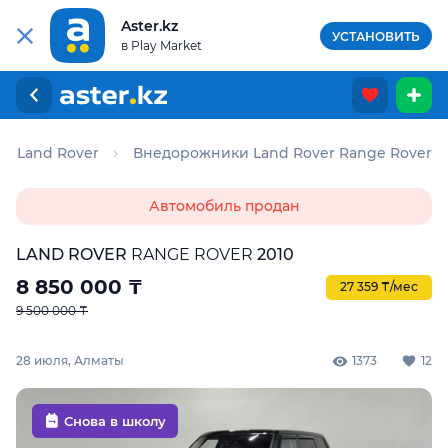
Aster.kz
УСТАНОВИТЬ
в Play Market
и Land Rover
Внедорожники Land Rover Range Rover
Автомобиль продан
LAND ROVER
RANGE ROVER
2010
8 850 000
₸
27 359 ₸/мес
9 500 000 ₸
28 июля, Алматы
1373
12
Снова в школу