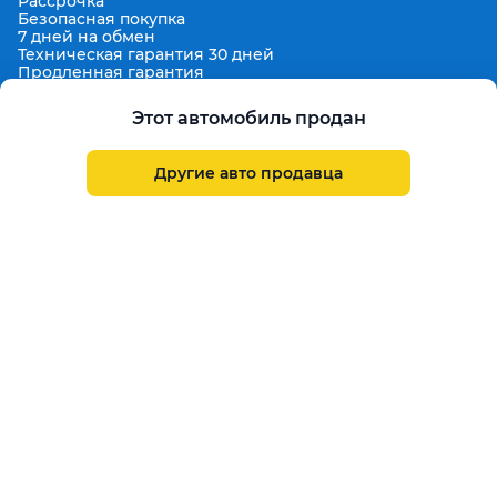
Рассрочка
Безопасная покупка
7 дней на обмен
Техническая гарантия 30 дней
Продленная гарантия
Гарантированная цена выкупа
Aster Finance
Этот автомобиль продан
Поддержка
Правила размещения объявлений
Другие авто продавца
Пользовательское соглашение
Пользовательское соглашение Aster Аукцион
Контакты
О проекте
Aster Гид
Карта сайта
Бонус
Call Center