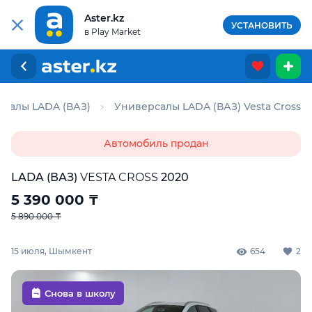
Aster.kz
УСТАНОВИТЬ
в Play Market
салы LADA (ВАЗ)
Универсалы LADA (ВАЗ) Vesta Cross
Автомобиль продан
LADA (ВАЗ)
VESTA CROSS
2020
5 390 000
₸
5 890 000 ₸
15 июля, Шымкент
654
2
Снова в школу