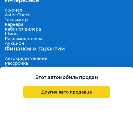
Интересное
Журнал
Aster Check
Техосмотр
Карьера
Кабинет дилера
Шины
Рекламодателям
Аукцион
Финансы и гарантии
Автокредитование
Рассрочка
Безопасная покупка
7 дней на обмен
Этот автомобиль продан
Техническая гарантия 30 дней
Продленная гарантия
Гарантированная цена выкупа
Aster Finance
Другие авто продавца
Поддержка
Правила размещения объявлений
Пользовательское соглашение
Пользовательское соглашение Aster Аукцион
Контакты
О проекте
Aster Гид